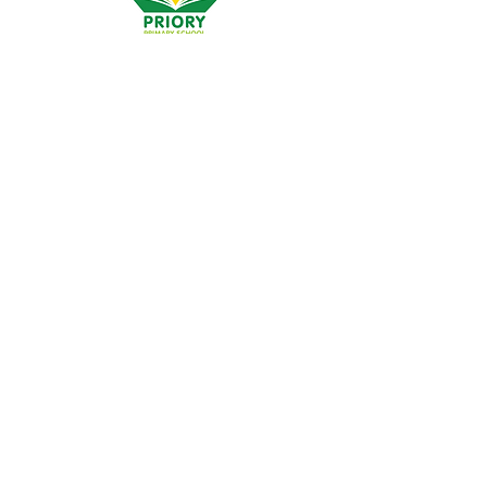
Szkoła Podstawowa Priory, Priory Rd, Hull HU5 5RU
Telefon:
01482 509631
E-mail:
admin@priory.hull.sch.uk
Dyrektor wykonawczy: Pani J. Mitchell
Dyrektor szkoły: Pani Thompson
Wstępne pytania ze strony rodziców i członków
społeczeństwa będą kierowane do pani D. Kirlew, naszej
szkolnej asystentki biznesowej, która następnie
przekaże je odpowiedniemu członkowi personelu.
Polityka prywatności
Informacje ustawowe