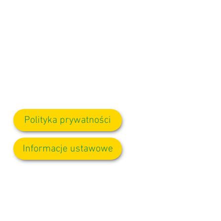
Polityka prywatności
Informacje ustawowe
wane do pani D. Kirlew, naszej
mu członkowi personelu.