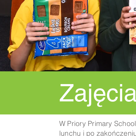
Zajęci
W Priory Primary Schoo
lunchu i po zakończeni