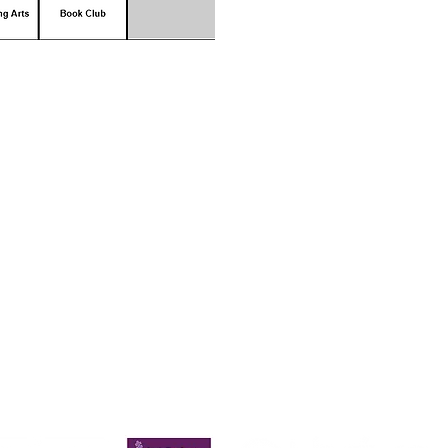
owa Priory, Priory Rd, Hull HU5 5RU
509631
E-mail:
admin@priory.hull.sch.uk
awczy: Pani J. Mitchell
y: Pani Thompson
a ze strony rodziców i członków społeczeństwa będą kiero
entki biznesowej, która następnie przekaże je odpowiednie