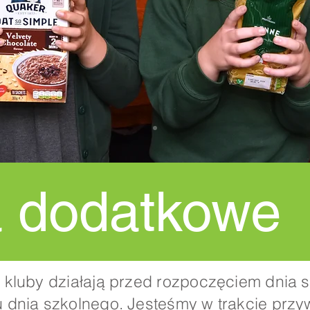
a dodatkowe
l kluby działają przed rozpoczęciem dnia 
u dnia szkolnego. Jesteśmy w trakcie przy