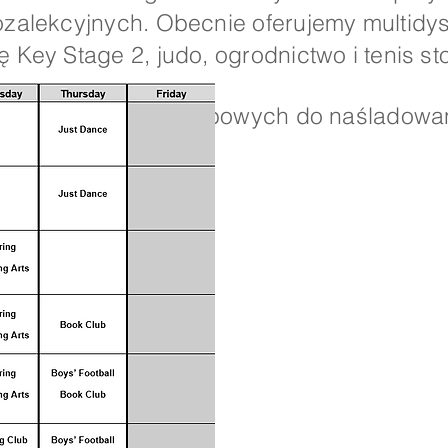
ozalekcyjnych. Obecnie oferujemy multidys
 Key Stage 2, judo, ogrodnictwo i tenis st
lny rozkład zajęć klubowych do naśladowa