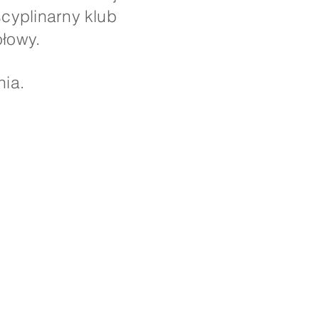
cyplinarny klub
ołowy.
nia.