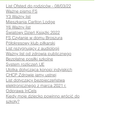
List Ofsted do rodziców - 08/03/22
Ważne pismo FS
Y3 Ważny list
Mieszkania Carlton Lodge
Y6 Ważny list
Światowy Dzień Książki 2022
FS Czytanie w domu Broszura
Półokresowy klub piłkarski
List rezygnujący z audiologii
Ważny list od zdrowia publicznego
Bezpłatne posiłki szkolne
System rozliczeń UE
Ulotka dotycząca konopi indyjskich
CHCP Zdrowie jamy ustnej
List dotyczący bezpieczeństwa
elektronicznego z marca 2021 r.
Odprawa InCels
Kiedy moje dziecko powinno wrócić do
szkoły?