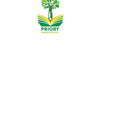
Szkoła Podstawowa Priory, Priory Rd, Hull HU5 5RU
Telefon:
01482 509631
E-mail:
admin@priory.hull.sch.uk
Dyrektor wykonawczy: Pani J. Mitchell
Dyrektor szkoły: Pani Thompson
Wstępne pytania ze strony rodziców i członków
społeczeństwa będą kierowane do pani D. Kirlew, naszej
szkolnej asystentki biznesowej, która następnie
przekaże je odpowiedniemu członkowi personelu.
Polityka prywatności
Informacje ustawowe