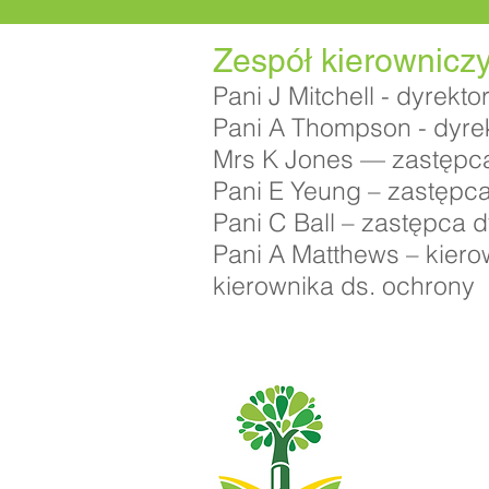
Zespół kierownicz
Pani J Mitchell - dyrek
Pani A Thompson - dyrek
Mrs K Jones — zastępca
Pani E Yeung – zastępca
Pani C Ball – zastępca 
Pani A Matthews – kier
kierownika ds. ochrony
Szkoła Podstaw
01482 
Telefon:
Dyrektor wykon