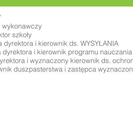
y
tor wykonawczy
tor szkoły
 dyrektora i kierownik ds. WYSYŁANIA
 dyrektora i kierownik programu nauczania
dyrektora i wyznaczony kierownik ds. ochro
ownik duszpasterstwa i zastępca wyznaczo
owa Priory, Priory Rd, Hull HU5 5RU
509631
E-mail:
admin@priory.hull.sch.uk
awczy: Pani J. Mitchell