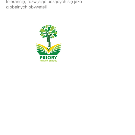
tolerancję, rozwijając uczących się jako
globalnych obywateli
Szkoła Podstawowa Priory, Priory Rd, Hull HU5 5RU
Telefon:
01482 509631
E-mail:
admin@priory.hull.sch.uk
Dyrektor wykonawczy: Pani J. Mitchell
Dyrektor szkoły: Pani Thompson
Wstępne pytania ze strony rodziców i członków
społeczeństwa będą kierowane do pani D. Kirlew, naszej
szkolnej asystentki biznesowej, która następnie
przekaże je odpowiedniemu członkowi personelu.
Polityka prywatności
Informacje ustawowe