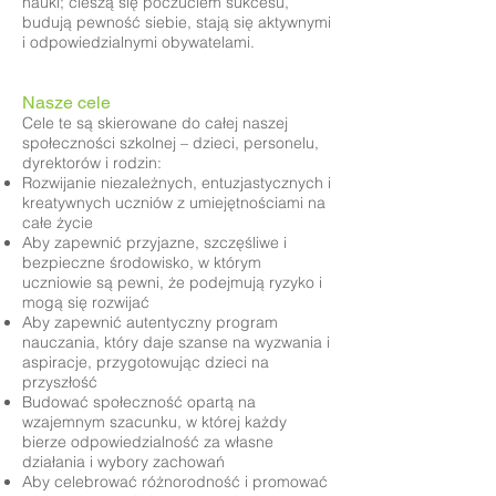
nauki; cieszą się poczuciem sukcesu,
budują pewność siebie, stają się aktywnymi
i odpowiedzialnymi obywatelami.
Nasze cele
Cele te są skierowane do całej naszej
społeczności szkolnej – dzieci, personelu,
dyrektorów i rodzin:
Rozwijanie niezależnych, entuzjastycznych i
kreatywnych uczniów z umiejętnościami na
całe życie
Aby zapewnić przyjazne, szczęśliwe i
bezpieczne środowisko, w którym
uczniowie są pewni, że podejmują ryzyko i
mogą się rozwijać
Aby zapewnić autentyczny program
nauczania, który daje szanse na wyzwania i
aspiracje, przygotowując dzieci na
przyszłość
Budować społeczność opartą na
wzajemnym szacunku, w której każdy
bierze odpowiedzialność za własne
działania i wybory zachowań
Aby celebrować różnorodność i promować