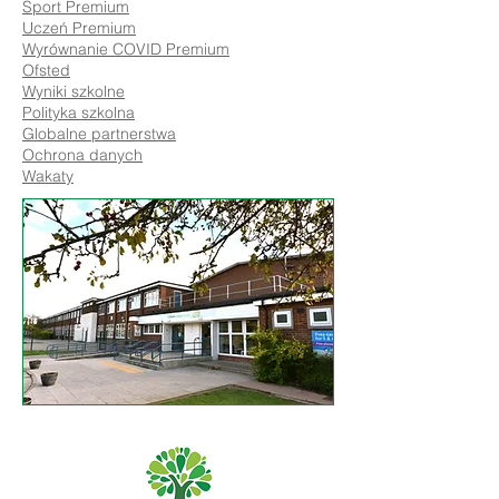
Sport Premium
Uczeń Premium
Wyrównanie COVID Premium
Ofsted
Wyniki szkolne
Polityka szkolna
Globalne partnerstwa
Ochrona danych
Wakaty