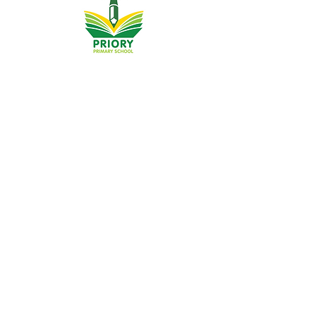
Szkoła Podstawowa Priory, Priory Rd, Hull HU5 5RU
Telefon:
01482 509631
E-mail:
admin@priory.hull.sch.uk
Dyrektor wykonawczy: Pani J. Mitchell
Dyrektor szkoły: Pani Thompson
Wstępne pytania ze strony rodziców i członków
społeczeństwa będą kierowane do pani D. Kirlew, naszej
szkolnej asystentki biznesowej, która następnie
przekaże je odpowiedniemu członkowi personelu.
Polityka prywatności
Informacje ustawowe