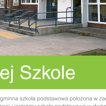
ej Szkole
o gminna szkoła podstawowa położona w za
zieci i jesteśmy szkołą podstawową w dwó