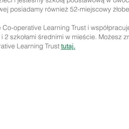
ej posiadamy również 52-miejscowy żłobe
 Co-operative Learning Trust i współpracuj
 2 szkołami średnimi w mieście. Możesz zn
ative Learning Trust
tutaj.
owa Priory, Priory Rd, Hull HU5 5RU
509631
E-mail:
admin@priory.hull.sch.uk
awczy: Pani J. Mitchell
y: Pani Thompson
a ze strony rodziców i członków społeczeństwa będą kiero
entki biznesowej, która następnie przekaże je odpowiednie