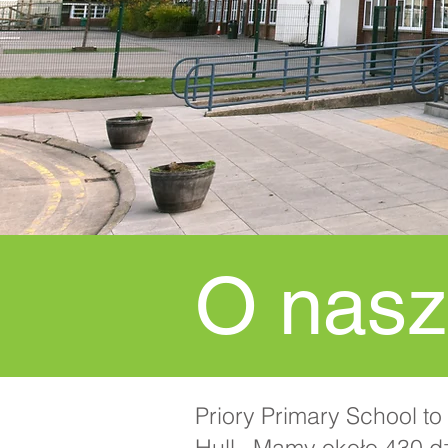
O nasz
Priory Primary School t
Hull. Mamy około 430 d