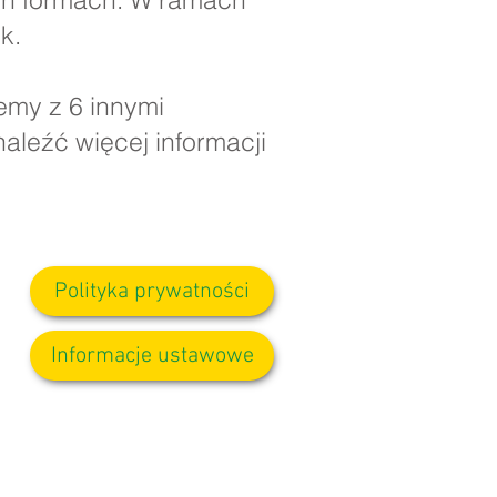
k.
emy z 6 innymi
aleźć więcej informacji
Polityka prywatności
Informacje ustawowe
wane do pani D. Kirlew, naszej
mu członkowi personelu.