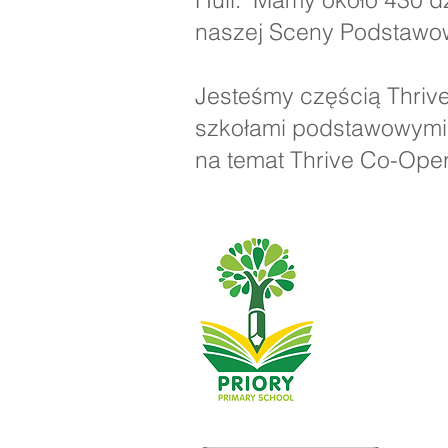
naszej Sceny Podstawow
Jesteśmy częścią Thrive
szkołami podstawowymi i
na temat Thrive Co-Oper
Szkoła Podstaw
01482 
Telefon:
Dyrektor wykon
Dyrektor szkoł
Wstępne pytani
szkolnej asyst