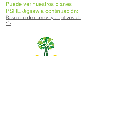
Puede ver nuestros planes
PSHE Jigsaw a continuación:
Resumen de sueños y objetivos de
Y2
Escuela primaria Priory, Priory Rd, Hull HU5 5RU
Teléfono:
01482 509631
Correo electrónico:
admin@priory.hull.sch.uk
Directora ejecutiva: Sra. J Mitchell
Directora de la escuela: Sra. A Thompson
Las consultas iniciales de los padres y miembros del
público se dirigirán a la Srta. D Kirlew, nuestra asistente
comercial de la escuela, quien luego las enviará al
miembro del personal correspondiente.
Políticas de privacidad