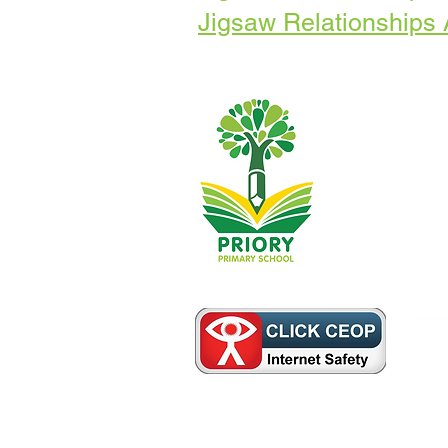
Jigsaw Relationships
Escuela primar
01482
Teléfono:
Directora ejecu
Directora de l
Las consultas i
asistente come
Copyright © 2021 Escuela Primaria Pri
Número de empresa: 10375776. - Domicili