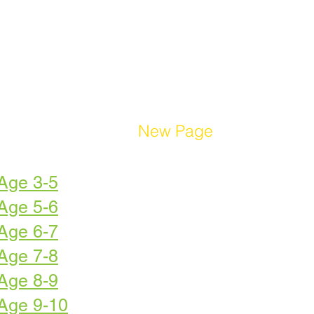
CASA
New Page
Procedimi
Age 3-5
Age 5-6
Age 6-7
Age 7-8
Age 8-9
 Age 9-10