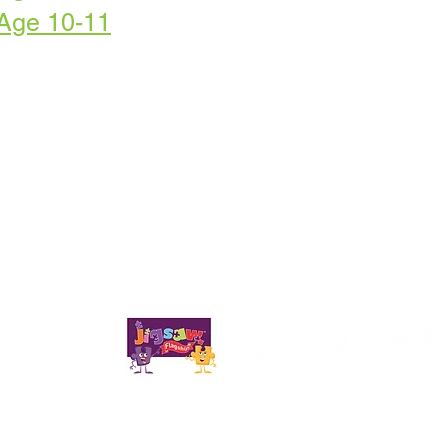
 Age 10-11
ia Priory, Priory Rd, Hull HU5 5RU
 509631
Correo electrónico:
admin@priory.hull.sch.uk
tiva: Sra. J Mitchell
a escuela: Sra. A Thompson
niciales de los padres y miembros del público se dirigirán a
rcial de la escuela, quien luego las enviará al miembro del
ory
. Fideicomiso de Aprendizaje Cooperativo Thrive.
o social: Kelvin Hall School, Bricknell Avenue, Hull, Inglaterra - HU