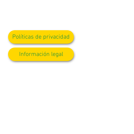
Políticas de privacidad
Información legal
 la Srta. D Kirlew, nuestra
 personal correspondiente.
5 4QH