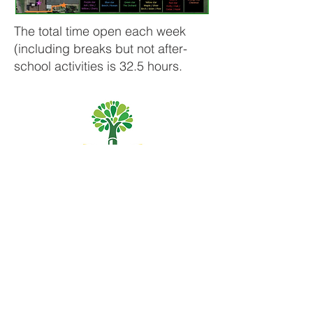
The total time open each week
(including breaks but not after-
school activities is 32.5 hours.
Escuela primaria Priory, Priory Rd, Hull HU5 5RU
Teléfono:
01482 509631
Correo electrónico:
admin@priory.hull.sch.uk
Directora ejecutiva: Sra. J Mitchell
Directora de la escuela: Sra. A Thompson
Las consultas iniciales de los padres y miembros del
público se dirigirán a la Srta. D Kirlew, nuestra asistente
comercial de la escuela, quien luego las enviará al
miembro del personal correspondiente.