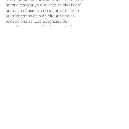
horario escolar ya que esto se clasificará
como una ausencia no autorizada. Solo
autorizaremos esto en circunstancias
excepcionales. Las ausencias de
vacaciones no autorizadas resultarán en un
aviso de multa de £ 60 por adulto por niño.
Escuela primaria Priory, Priory Rd, Hull HU5 5RU
Teléfono:
01482 509631
Correo electrónico:
admin@priory.hull.sch.uk
Directora ejecutiva: Sra. J Mitchell
Directora de la escuela: Sra. A Thompson
Las consultas iniciales de los padres y miembros del
público se dirigirán a la Srta. D Kirlew, nuestra asistente
comercial de la escuela, quien luego las enviará al
miembro del personal correspondiente.