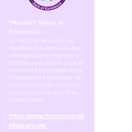
Headstart Marca de
Excelencia-
La marca de excelencia de
HeadStart Hull demuestra que
una organización reconoce la
importancia de apoyar la salud
emocional y el bienestar de los
niños/jóvenes y ha tomado las
medidas prácticas necesarias
para proporcionar esto en su
propio entorno.
https://www.howareyoufe
eling.org.uk/