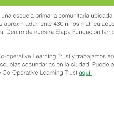
 una escuela primaria comunitaria ubicada 
s aproximadamente 430 niños matriculado
as. Dentro de nuestra Etapa Fundación tam
o-operative Learning Trust y trabajamos en
escuelas secundarias en la ciudad. Puede 
e Co-Operative Learning Trust
aquí.
ia Priory, Priory Rd, Hull HU5 5RU
 509631
Correo electrónico:
admin@priory.hull.sch.uk