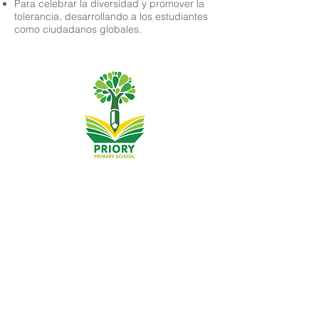
Para celebrar la diversidad y promover la
tolerancia, desarrollando a los estudiantes
como ciudadanos globales.
Escuela primaria Priory, Priory Rd, Hull HU5 5RU
Teléfono:
01482 509631
Correo electrónico:
admin@priory.hull.sch.uk
Directora ejecutiva: Sra. J Mitchell
Directora de la escuela: Sra. A Thompson
Las consultas iniciales de los padres y miembros del
público se dirigirán a la Srta. D Kirlew, nuestra asistente
comercial de la escuela, quien luego las enviará al
miembro del personal correspondiente.
Políticas de privacidad