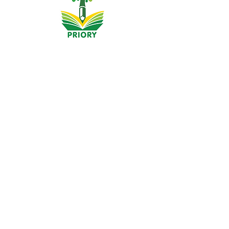
Escuela primaria Priory, Priory Rd, Hull HU5 5RU
Teléfono:
01482 509631
Correo electrónico:
admin@priory.hull.sch.uk
Directora ejecutiva: Sra. J Mitchell
Directora de la escuela: Sra. A Thompson
Las consultas iniciales de los padres y miembros del
público se dirigirán a la Srta. D Kirlew, nuestra asistente
comercial de la escuela, quien luego las enviará al
miembro del personal correspondiente.
Políticas de privacidad
Información legal