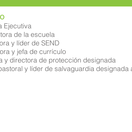
go
a Ejecutiva
tora de la escuela
tora y líder de SEND
ora y jefa de currículo
ra y directora de protección designada
pastoral y líder de salvaguardia designada 
ia Priory, Priory Rd, Hull HU5 5RU
 509631
Correo electrónico:
admin@priory.hull.sch.uk
tiva: Sra. J Mitchell
a escuela: Sra. A Thompson