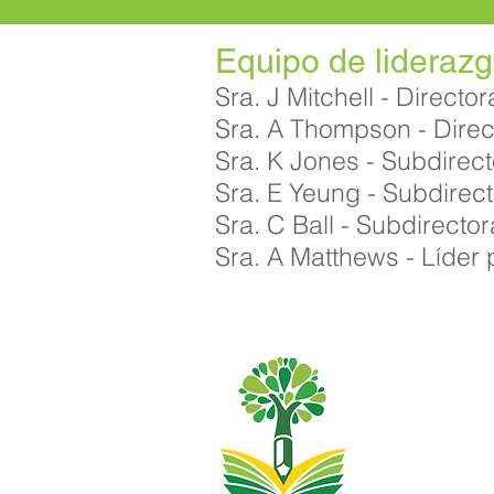
Equipo de lideraz
Sra. J Mitchell - Director
Sra. A Thompson - Direc
Sra. K Jones - Subdirec
Sra. E Yeung - Subdirect
Sra. C Ball - Subdirecto
Sra. A Matthews - Líder 
Escuela primar
01482
Teléfono:
Directora ejecu
Directora de l