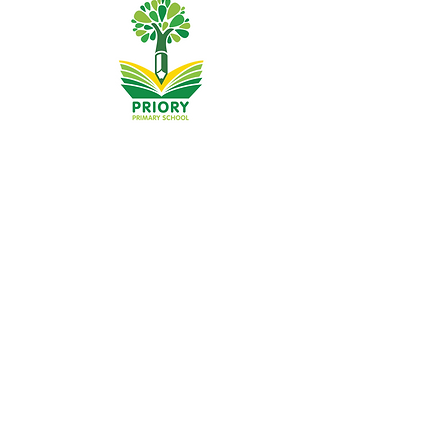
Escuela primaria Priory, Priory Rd, Hull HU5 5RU
Teléfono:
01482 509631
Correo electrónico:
admin@priory.hull.sch.uk
Directora ejecutiva: Sra. J Mitchell
Directora de la escuela: Sra. A Thompson
Las consultas iniciales de los padres y miembros del
público se dirigirán a la Srta. D Kirlew, nuestra asistente
comercial de la escuela, quien luego las enviará al
miembro del personal correspondiente.
Políticas de privacidad
Información legal