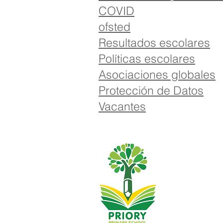
COVID
ofsted
Resultados escolares
Políticas escolares
Asociaciones globales
Protección de Datos
Vacantes
Escuela primar
01482
Teléfono:
Directora ejecu
Directora de l
Las consultas i