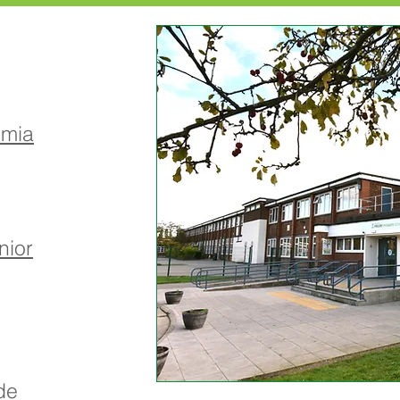
emia
nior
de