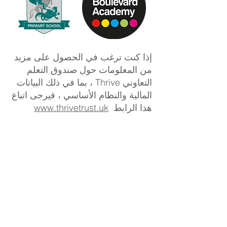
إذا كنت ترغب في الحصول على مزيد
من المعلومات حول صندوق التعلم
التعاوني Thrive ، بما في ذلك البيانات
المالية والنظام الأساسي ، فيرجى اتباع
هذا الرابط
www.thrivetrust.uk
ازدهار وثائق الثقة القانونية
تفاصيل الاتصال بـ Thrive Co-
operative Learning Trust
المكتب الرئيسي:
مدرسة Kelvin Hall، Bricknell Ave،
Hull، HU5 4QH