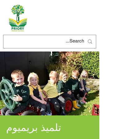
تلميذ بريميوم