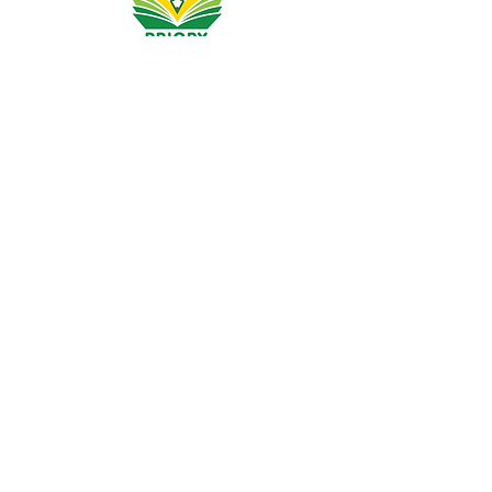
مدرسة بريوري الابتدائية ، طريق بريوري ، هال HU5 5RU
هاتف:
01482 509631
بريد الالكتروني:
admin@priory.hull.sch.uk
المدير التنفيذي: السيدة جي ميتشل
مدير المدرسة: السيدة أ طومسون
ستوجه الاستفسارات الأولية من الآباء وأفراد الجمهور إلى الآنسة
D Kirlew ، مساعد الأعمال في المدرسة ، والتي ستحيلها بعد
ذلك إلى الموظف المعني.
سياسات الخصوصية
المعلومات القانونية