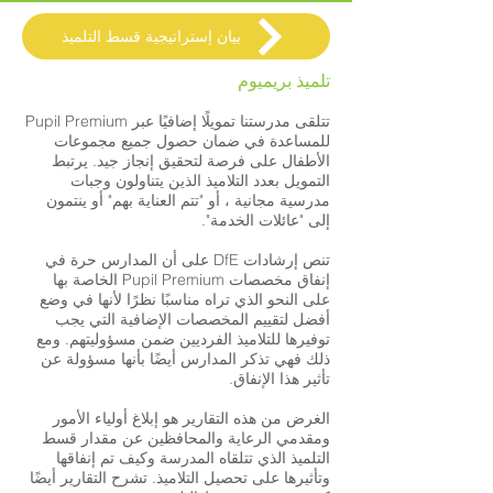
بيان إستراتيجية قسط التلميذ
تلميذ بريميوم
تتلقى مدرستنا تمويلًا إضافيًا عبر Pupil Premium
للمساعدة في ضمان حصول جميع مجموعات
الأطفال على فرصة لتحقيق إنجاز جيد. يرتبط
التمويل بعدد التلاميذ الذين يتناولون وجبات
مدرسية مجانية ، أو "تتم العناية بهم" أو ينتمون
إلى "عائلات الخدمة".
تنص إرشادات DfE على أن المدارس حرة في
إنفاق مخصصات Pupil Premium الخاصة بها
على النحو الذي تراه مناسبًا نظرًا لأنها في وضع
أفضل لتقييم المخصصات الإضافية التي يجب
توفيرها للتلاميذ الفرديين ضمن مسؤوليتهم. ومع
ذلك فهي تذكر المدارس أيضًا بأنها مسؤولة عن
تأثير هذا الإنفاق.
الغرض من هذه التقارير هو إبلاغ أولياء الأمور
ومقدمي الرعاية والمحافظين عن مقدار قسط
التلميذ الذي تتلقاه المدرسة وكيف تم إنفاقها
وتأثيرها على تحصيل التلاميذ. تشرح التقارير أيضًا