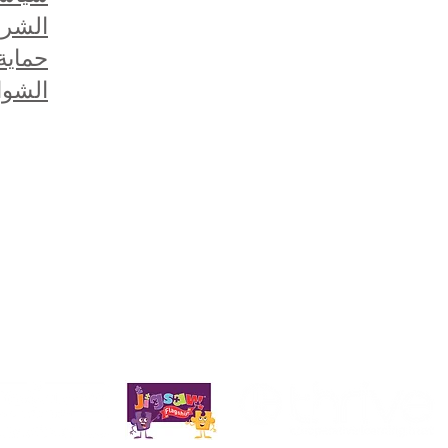
الشرا
حماية 
الشوا
 هال HU5 5RU
ني:
admin@priory.hull.sch.uk
ستوجه الاستفسارات الأولية من الآباء وأفراد الجمهور إلى الآنسة D Kirlew ، 
ي.