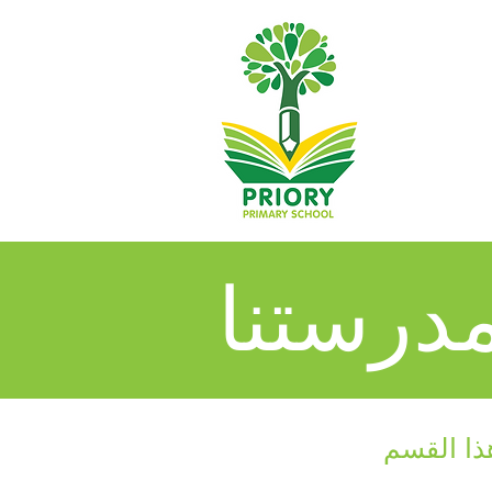
درستنا
ذا القسم