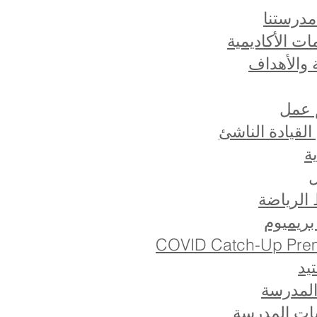
درستنا
ات الأكاديمية
ة والأهداف
 عمل
القيادة الناشئ
ة
ل
لرياضة
بريميوم
COVID Catch-Up Pre
يد
 المدرسة
ت المدرسة