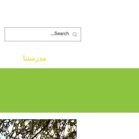
More...
مدرستنا
إجرا