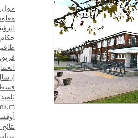
حول م
معلوم
الرؤي
حكام
طاقم
فريق 
الحماي
إرسا
قسط ا
تلميذ 
mium
أوفست
نتائج
سياسا