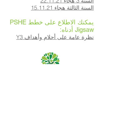
السنة 3 هجاء 22.11.21
السنة الثالثة هجاء 15.11.21
يمكنك الاطلاع على خطط PSHE
Jigsaw أدناه:
نظرة عامة على أحلام وأهداف Y3
مدرسة بريوري الابتدائية ، طريق بريوري ، هال HU5 5RU
هاتف:
01482 509631
بريد الالكتروني:
admin@priory.hull.sch.uk
المدير التنفيذي: السيدة جي ميتشل
مدير المدرسة: السيدة أ طومسون
ستوجه الاستفسارات الأولية من الآباء وأفراد الجمهور إلى الآنسة
D Kirlew ، مساعد الأعمال في المدرسة ، والتي ستحيلها بعد
ذلك إلى الموظف المعني.