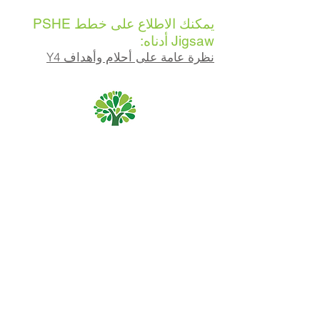
يمكنك الاطلاع على خطط PSHE
Jigsaw أدناه:
نظرة عامة على أحلام وأهداف Y4
مدرسة بريوري الابتدائية ، طريق بريوري ، هال HU5 5RU
هاتف:
01482 509631
بريد الالكتروني:
admin@priory.hull.sch.uk
المدير التنفيذي: السيدة جي ميتشل
مدير المدرسة: السيدة أ طومسون
ستوجه الاستفسارات الأولية من الآباء وأفراد الجمهور إلى الآنسة
D Kirlew ، مساعد الأعمال في المدرسة ، والتي ستحيلها بعد
ذلك إلى الموظف المعني.
سياسات الخصوصية