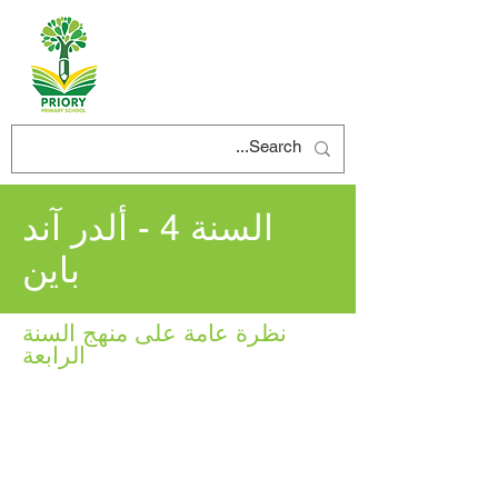
السنة 4 - ألدر آند
باين
نظرة عامة على منهج السنة
الرابعة