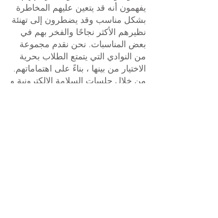
يفهمون أنه قد يتعين عليهم المخاطرة
بشكل مناسب وقد يضطرون إلى تهنئة
نظيرهم الأكثر نجاحًا والفخر بهم في
بعض المناسبات. نحن نقدم مجموعة
من النوادي التي يتمتع الطلاب بحرية
الاختيار من بينها ، بناءً على اهتماماتهم.
من خلال جلسات السلامة الإلكترونية و
Philosophy4Children و PSHE ،
نقوم بتثقيف الأطفال حول حقوقهم
وحرياتهم الشخصية بالإضافة إلى
دعمهم في التعرف على كيفية ممارسة
هذه الحريات بأمان.
احترام متبادل
يتعلم تلاميذنا معًا باحترام بعضهم
البعض. نحن نقدر ونحتفل بأقراننا ، كما
يتضح على موقعنا. يعرف كل تلميذ أننا
نحترم ونقدر بعضنا البعض بغض النظر