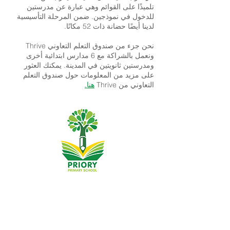
تلميذًا على القوائم وهي عبارة عن مدرستين
للدخول في نموذجين. ضمن المرحلة التأسيسية
لدينا أيضًا حضانة ذات 52 مكانًا.
نحن جزء من صندوق التعلم التعاوني Thrive
ونعمل بالشراكة مع 6 مدارس ابتدائية أخرى
ومدرستين ثانويتين في المدينة. يمكنك العثور
على مزيد من المعلومات حول صندوق التعلم
التعاوني من Thrive
هنا.
مدرسة بريوري الابتدائية ، طريق بريوري ، هال HU5 5RU
هاتف:
01482 509631
بريد الالكتروني:
admin@priory.hull.sch.uk
المدير التنفيذي: السيدة جي ميتشل
مدير المدرسة: السيدة أ طومسون
ستوجه الاستفسارات الأولية من الآباء وأفراد الجمهور إلى الآنسة