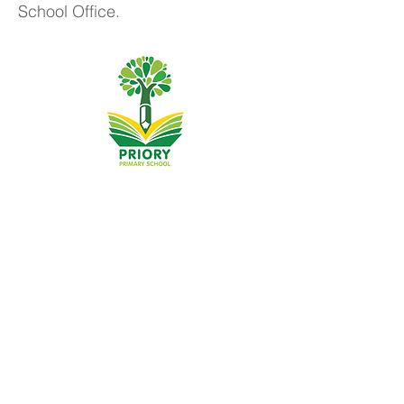
School Office.
مدرسة بريوري الابتدائية ، طريق بريوري ، هال HU5 5RU
هاتف:
01482 509631
بريد الالكتروني:
admin@priory.hull.sch.uk
المدير التنفيذي: السيدة جي ميتشل
مدير المدرسة: السيدة أ طومسون
ستوجه الاستفسارات الأولية من الآباء وأفراد الجمهور إلى الآنسة
D Kirlew ، مساعد الأعمال في المدرسة ، والتي ستحيلها بعد
ذلك إلى الموظف المعني.
سياسات الخصوصية
المعلومات القانونية