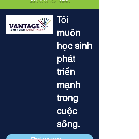
động và có trách nhiệm.
Tôi
muốn
học sinh
phát
triển
mạnh
trong
cuộc
sống.