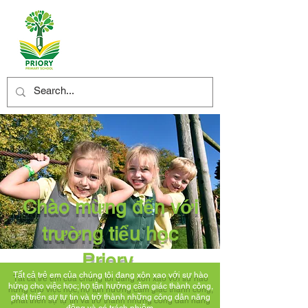
Chào mừng đến với
trường tiểu học
Priory
Tất cả trẻ em của chúng tôi đang xôn xao với sự hào
hứng cho việc học; họ tận hưởng cảm giác thành công,
phát triển sự tự tin và trở thành những công dân năng