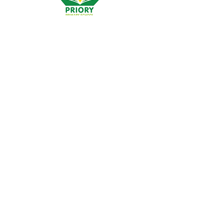
Trường tiểu học Priory, Priory Rd, Hull HU5 5RU
SĐT
:
01482 509631
E-mail:
admin@priory.hull.sch.uk
Trưởng phòng điều hành Giáo viên: Bà J Mitchell
Hiệu trưởng trường: Mrs A Thompson
Các câu hỏi ban đầu từ phụ huynh và các thành viên của
công chúng sẽ được gửi đến Cô D Kirlew, Trợ lý Kinh
doanh Trường học của chúng tôi, người sau đó sẽ
chuyển các câu hỏi đó đến nhân viên có liên quan.
Chính sách quyền riêng tư
Thông tin pháp lý