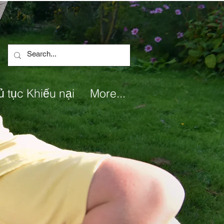
ủ tục Khiếu nại
More...