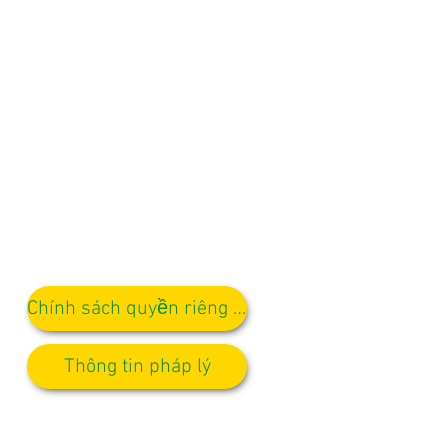
Chính sách quyền riêng tư
Thông tin pháp lý
ợc gửi đến Cô D Kirlew, Trợ lý