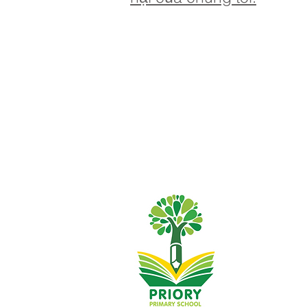
Trường tiểu họ
SĐT
01482 50
:
Trưởng phòng đ
Hiệu trưởng t
Các câu hỏi ba