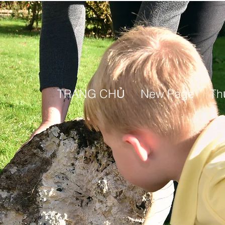
TRANG CHỦ
New Page
Th