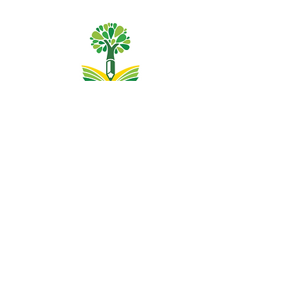
Trường tiểu học Priory, Priory Rd, Hull HU5 5RU
SĐT
:
01482 509631
E-mail:
admin@priory.hull.sch.uk
Trưởng phòng điều hành Giáo viên: Bà J Mitchell
Hiệu trưởng trường: Mrs A Thompson
Các câu hỏi ban đầu từ phụ huynh và các thành viên của
công chúng sẽ được gửi đến Cô D Kirlew, Trợ lý Kinh
doanh Trường học của chúng tôi, người sau đó sẽ
chuyển các câu hỏi đó đến nhân viên có liên quan.
Chính sách quyền riêng tư
Thông tin pháp lý