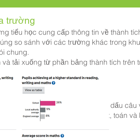
a trường
ng tiểu học cung cấp thông tin về thành tí
húng so sánh với các trường khác trong kh
ói chung.
 và tải xuống từ phần bảng thành tích trên
tra KS2 về đọc, toán và ngữ pháp, dấu câu 
o viên KS2 về tiếng Anh, đọc, viết, toán và
rong đọc, viết và toán học