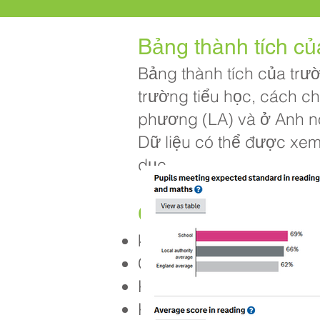
Bảng thành tích củ
Bảng thành tích của trườ
trường tiểu học, cách c
phương (LA) và ở Anh n
Dữ liệu có thể được xem
dục.
Các bảng hiển thị:
kết quả từ các bài kiểm 
Các bài đánh giá của giá
KS1-2 đo lường tiến bộ t
KS1-2 giá trị gia tăng