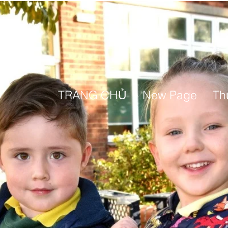
TRANG CHỦ
New Page
Th