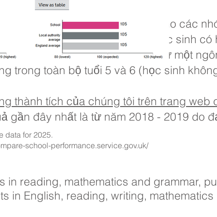
 bao gồm các biện pháp chính cho các nhó
 sinh có hoàn cảnh khó khăn, học sinh có h
nh, học sinh sử dụng tiếng Anh như một ng
ờng trong toàn bộ tuổi 5 và 6 (học sinh khôn
 thành tích của chúng tôi trên trang web 
uả gần đây nhất là từ năm 2018 - 2019 do đạ
e data for 2025.
ompare-school-performance.service.gov.uk/
sts in reading, mathematics and grammar, pu
 in English, reading, writing, mathematics