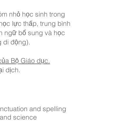
m nhỏ học sinh trong
ọc lực thấp, trung bình
ôn ngữ bổ sung và học
g di động).
của Bộ Giáo dục.
i dịch.
nctuation and spelling
 and science