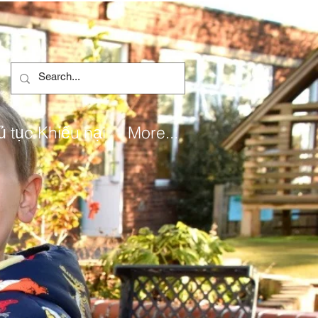
ủ tục Khiếu nại
More...