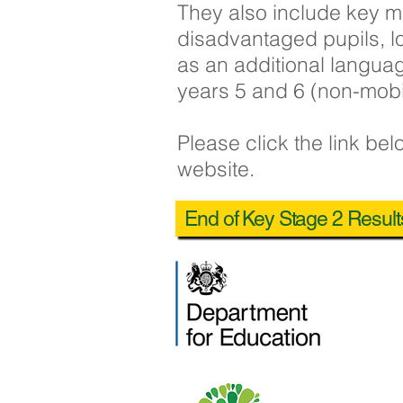
They also include key m
disadvantaged pupils, lo
as an additional langua
years 5 and 6 (non-mobil
Please click the link be
website.
End of Key Stage 2 Result