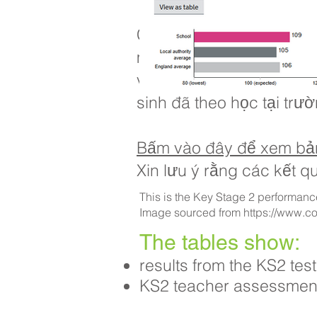
Các biện pháp này cũng
mỗi trường, bao gồm học
và cao, nam sinh, nữ si
sinh đã theo học tại trư
Bấm vào đây để xem bảng
Xin lưu ý rằng các kết q
This is the Key Stage 2 performanc
Image sourced from
https://www.c
The tables show:
results from the KS2 te
KS2 teacher assessments