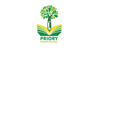
Trường tiểu học Priory, Priory Rd, Hull HU5 5RU
SĐT
:
01482 509631
E-mail:
admin@priory.hull.sch.uk
Trưởng phòng điều hành Giáo viên: Bà J Mitchell
Hiệu trưởng trường: Mrs A Thompson
Các câu hỏi ban đầu từ phụ huynh và các thành viên của
công chúng sẽ được gửi đến Cô D Kirlew, Trợ lý Kinh
doanh Trường học của chúng tôi, người sau đó sẽ
chuyển các câu hỏi đó đến nhân viên có liên quan.
Chính sách quyền riêng tư
Thông tin pháp lý