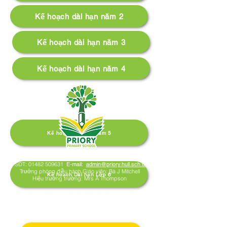
Kế hoạch dài hạn năm 2
Kế hoạch dài hạn năm 3
Kế hoạch dài hạn năm 4
Kế hoạch dài hạn năm 5
Trường tiểu học Priory, Priory Rd, Hull HU5 5RU
SĐT
:
01482 509631
E-mail:
admin@priory.hull.sch.uk
Trưởng phòng điều hành Giáo viên: Bà J Mitchell
Kế hoạch Dài hạn Lớp 6
Hiệu trưởng trường: Mrs A Thompson
Các câu hỏi ban đầu từ phụ huynh và các thành viên của
công chúng sẽ được gửi đến Cô D Kirlew, Trợ lý Kinh
doanh Trường học của chúng tôi, người sau đó sẽ
chuyển các câu hỏi đó đến nhân viên có liên quan.