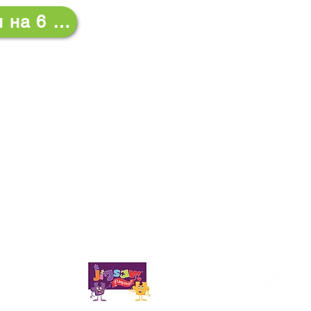
Долгосрочный план на 6 класс
а Priory, Priory Rd, Hull HU5 5RU
2 509631
Эл. адрес:
admin@priory.hull.sch.uk
ый директор: миссис Дж. Митчелл
лы: миссис А. Томпсон
ые запросы от родителей и представителей общественн
шему школьному ассистенту по бизнесу, которая затем 
щему сотруднику.