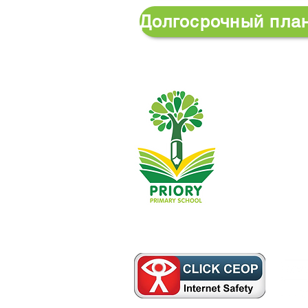
Начальная школ
0148
Телефон:
Исполнительн
Директор шко
Первоначальн
Д. Кирлью, на
соответствую