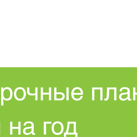
ДОМА
New Page
Процедура
срочные пла
 на год