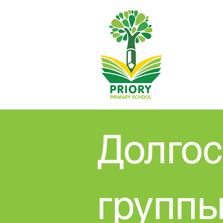
Долго
группы