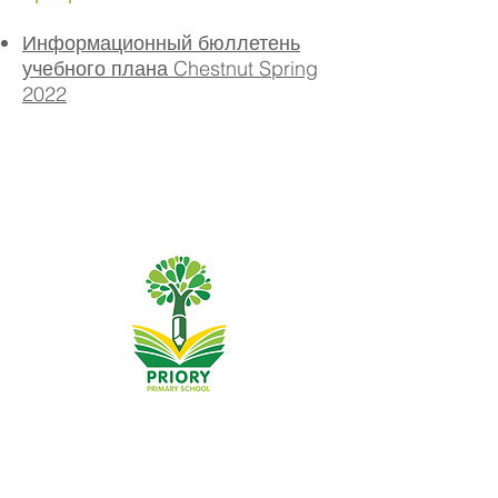
Информационный бюллетень
учебного плана Chestnut Spring
2022
Начальная школа Priory, Priory Rd, Hull HU5 5RU
Телефон:
01482 509631
Эл. адрес:
admin@priory.hull.sch.uk
Исполнительный директор: миссис Дж. Митчелл
Директор школы: миссис А. Томпсон