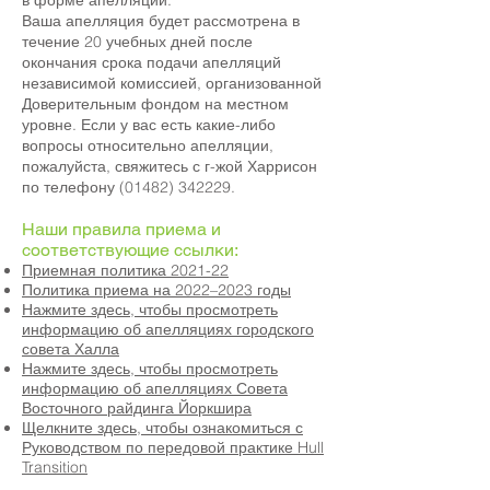
в форме апелляции.
Ваша апелляция будет рассмотрена в
течение 20 учебных дней после
окончания срока подачи апелляций
независимой комиссией, организованной
Доверительным фондом на местном
уровне. Если у вас есть какие-либо
вопросы относительно апелляции,
пожалуйста, свяжитесь с г-жой Харрисон
по телефону (01482) 342229.
Наши правила приема и
соответствующие ссылки:
​
Приемная политика 2021-22
Политика приема на 2022–2023 годы
Нажмите здесь, чтобы просмотреть
информацию об апелляциях городского
совета Халла
Нажмите здесь, чтобы просмотреть
информацию об апелляциях Совета
Восточного райдинга Йоркшира
Щелкните здесь, чтобы ознакомиться с
Руководством по передовой практике Hull
Transition