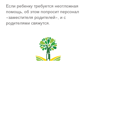
Если ребенку требуется неотложная
помощь, об этом попросит персонал
«заместителя родителей», и с
родителями свяжутся.
Начальная школа Priory, Priory Rd, Hull HU5 5RU
Телефон:
01482 509631
Эл. адрес:
admin@priory.hull.sch.uk
Исполнительный директор: миссис Дж. Митчелл
Директор школы: миссис А. Томпсон
Первоначальные запросы от родителей и
представителей общественности будут направляться
мисс Д. Кирлью, нашему школьному ассистенту по
бизнесу, которая затем направит их
соответствующему сотруднику.
Политика конфиденциальности