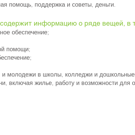
ная помощь, поддержка и советы, деньги.
содержит информацию о ряде вещей, в т
ное обеспечение;
ой помощи;
беспечение;
й и молодежи в школы, колледжи и дошкольные
ни, включая жилье, работу и возможности для 
а Priory, Priory Rd, Hull HU5 5RU
2 509631
Эл. адрес:
admin@priory.hull.sch.uk
ый директор: миссис Дж. Митчелл