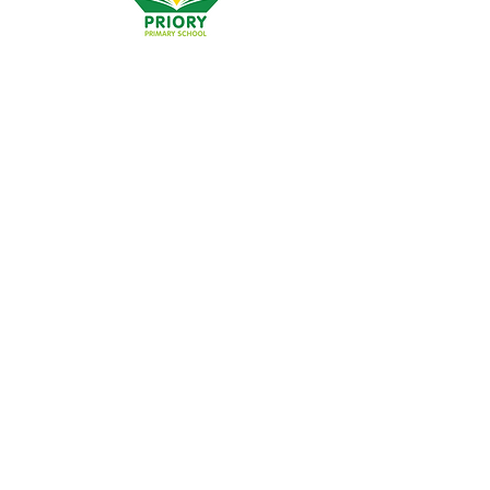
Priory Primary School, Priory Rd, Hull HU5 5RU
Telefone:
01482 509631
E-mail:
admin@priory.hull.sch.uk
Professora Executiva: Sra. J Mitchell
Diretora da Escola: Sra. A Thompson
As perguntas iniciais dos pais e membros do público
serão dirigidas à Srta. D Kirlew, nossa Assistente de
Negócios Escolares, que as encaminhará para o
funcionário relevante.
Políticas de privacidade
Informações Estatutárias