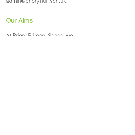
admin@priory.hull.sch.uk
.
Our Aims
At Priory Primary School we
believe that the education of our
very young children is vitally
important so that they can fulfil
their potential. Our
experienced
Early Years team
create a
unique
learning environment
to bring out
the best in your child. We build
upon what they already know and
can already do and provide
opportunities to build confidence,
creativity, communication and
friendships. We look forward to
helping your child enjoy their Early