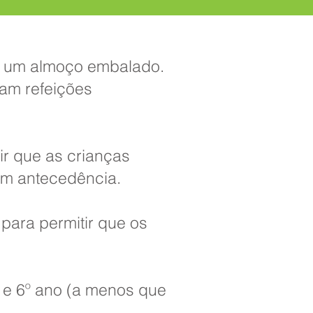
er um almoço embalado.
am refeições
r que as crianças
 com antecedência.
para permitir que os
º e 6º ano (a menos que