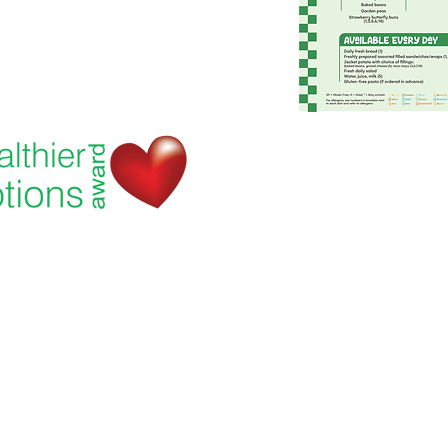
 School, Priory Rd, Hull HU5 5RU
 509631
E-mail:
admin@priory.hull.sch.uk
utiva: Sra. J Mitchell
cola: Sra. A Thompson
niciais dos pais e membros do público serão dirigidas à Srt
ares, que as encaminhará para o funcionário relevante.