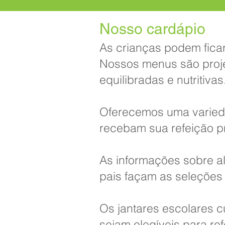
Nosso cardápio
As crianças podem ficar
Nossos menus são proje
equilibradas e nutritivas. 
Oferecemos uma varieda
recebam sua refeição pr
As informações sobre a
pais façam as seleções
Os jantares escolares c
sejam elegíveis para
re