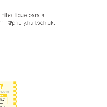
ilho, ligue para a
in@priory.hull.sch.uk.