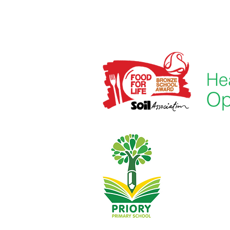
Priory Primary
01482
Telefone:
Professora Exec
Diretora da Es
As perguntas i
Negócios Escol