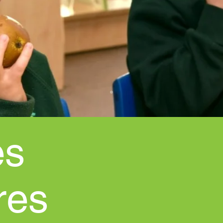
es
res