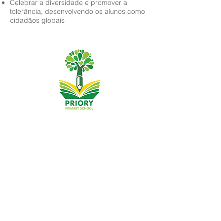
Celebrar a diversidade e promover a
tolerância, desenvolvendo os alunos como
cidadãos globais
Priory Primary School, Priory Rd, Hull HU5 5RU
Telefone:
01482 509631
E-mail:
admin@priory.hull.sch.uk
Professora Executiva: Sra. J Mitchell
Diretora da Escola: Sra. A Thompson
As perguntas iniciais dos pais e membros do público
serão dirigidas à Srta. D Kirlew, nossa Assistente de
Negócios Escolares, que as encaminhará para o
funcionário relevante.
Políticas de privacidade