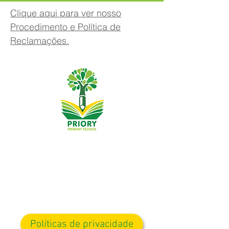
Clique aqui para ver nosso
Procedimento e Política de
Reclamações.
Priory Primary School, Priory Rd, Hull HU5 5RU
Telefone:
01482 509631
E-mail:
admin@priory.hull.sch.uk
Professora Executiva: Sra. J Mitchell
Diretora da Escola: Sra. A Thompson
As perguntas iniciais dos pais e membros do público
serão dirigidas à Srta. D Kirlew, nossa Assistente de
Negócios Escolares, que as encaminhará para o
funcionário relevante.
Políticas de privacidade