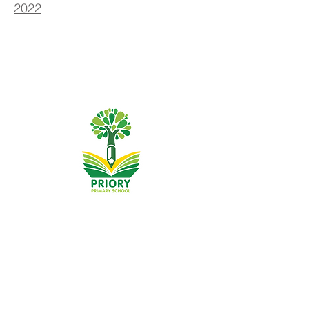
2022
Priory Primary School, Priory Rd, Hull HU5 5RU
Telefone:
01482 509631
E-mail:
admin@priory.hull.sch.uk
Professora Executiva: Sra. J Mitchell
Diretora da Escola: Sra. A Thompson
As perguntas iniciais dos pais e membros do público
serão dirigidas à Srta. D Kirlew, nossa Assistente de
Negócios Escolares, que as encaminhará para o
funcionário relevante.