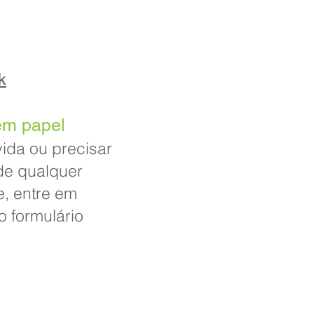
k
em papel
ida ou precisar
de qualquer
e, entre em
o formulário