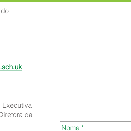
ado
l.sch.uk
e Executiva
Diretora da