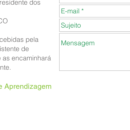
residente dos
DCO
cebidas pela
istente de
e as encaminhará
nte.
de Aprendizagem