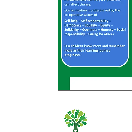
Priory Primary
01482
Telefone: