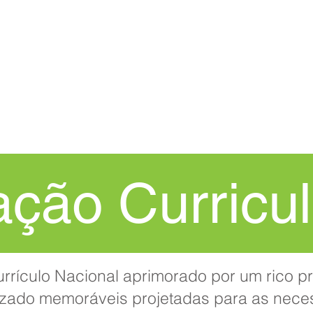
CASA
New Page
Procedimento d
ação Curricul
urrículo Nacional aprimorado por um rico 
izado memoráveis projetadas para as nece