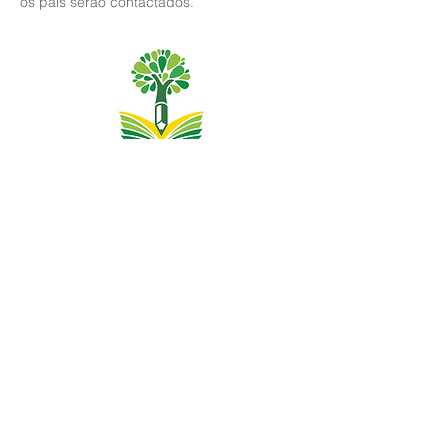
os pais serão contactados.
Priory Primary School, Priory Rd, Hull HU5 5RU
Telefone:
01482 509631
E-mail:
admin@priory.hull.sch.uk
Professora Executiva: Sra. J Mitchell
Diretora da Escola: Sra. A Thompson
As perguntas iniciais dos pais e membros do público
serão dirigidas à Srta. D Kirlew, nossa Assistente de
Negócios Escolares, que as encaminhará para o
funcionário relevante.
Políticas de privacidade
Informações Estatutárias