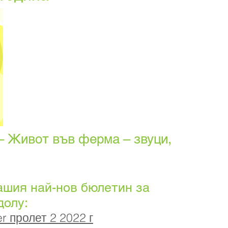
– Живот във ферма – звуци,
ашия най-нов бюлетин за
долу:
r пролет 2 2022 г