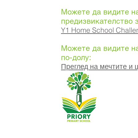
Можете да видите н
предизвикателство 
Y1 Home School Challen
Можете да видите н
по-долу:
Преглед на мечтите и 
Основно учили
0148
Телефон:
Изпълнителен 
Ръководител н
Първоначалнит
нашият бизнес
персонала.