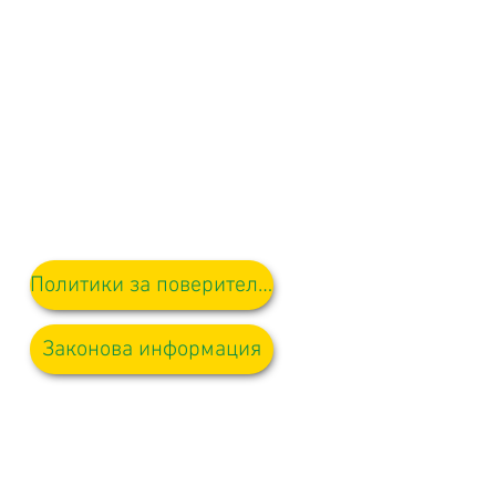
Политики за поверителност
Законова информация
а ще бъдат към г-ца Д Кърлю,
а съответния член на