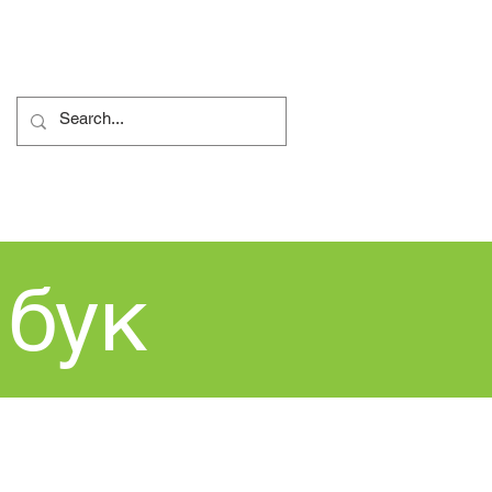
дура за жалби
More...
 бук