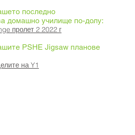
ашето последно
за домашно училище по-долу:
ge пролет 2 2022 г
ашите PSHE Jigsaw планове
целите на Y1
ще Priory, Priory Rd, Hull HU5 5RU
2 509631
Електронна поща:
admin@priory.hull.sch.uk
главен учител: г-жа Джей Мичъл
а училище: г-жа А Томпсън
е запитвания от родители и членове на общественостт
 асистент в училище, която след това ще ги препрати н