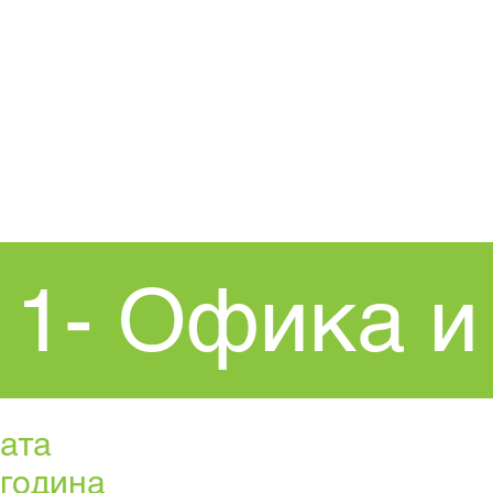
У ДОМА
New Page
Проце
 1- Офика и
ната
 година