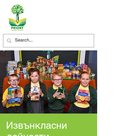
Извънкласни