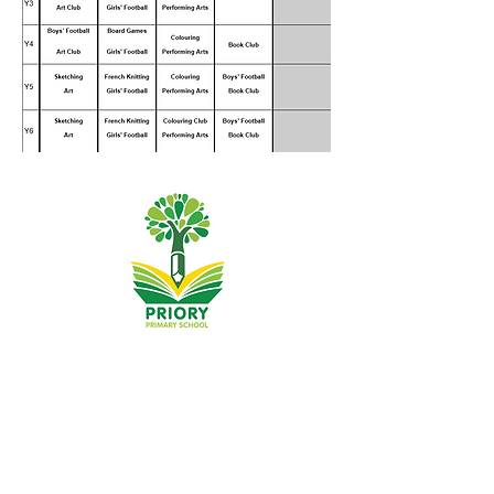
Основно училище Priory, Priory Rd, Hull HU5 5RU
Телефон:
01482 509631
Електронна поща:
admin@priory.hull.sch.uk
Изпълнителен главен учител: г-жа Джей Мичъл
Ръководител на училище: г-жа А Томпсън
Първоначалните запитвания от родители и членове на
обществеността ще бъдат към г-ца Д Кърлю, нашият
бизнес асистент в училище, която след това ще ги
препрати на съответния член на персонала.